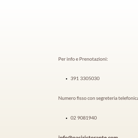
Per info e Prenotazioni:
391 3305030
Numero fisso con segreteria telefonic
02 9081940
info@oasiristorante.com